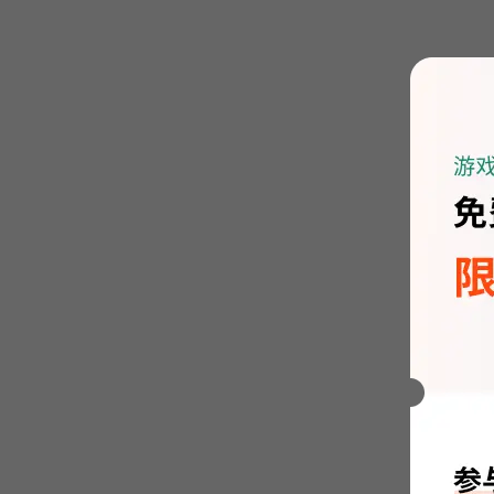
二、
1、同