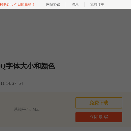
软件1折起，今日限量抢！
网站协议
消息
我的订单
QQ字体大小和颜色
 14: 27: 54
免费下载
系统平台: Mac
立即购买