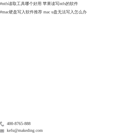
#
ntfs读取工具哪个好用 苹果读写ntfs的软件
#
mac硬盘写入软件推荐 mac u盘无法写入怎么办
图2：磁盘工具
磁盘工具在苹果电脑的实用工具位置，启动后，先展开【外置】磁盘列
表，选中硬盘，便能在右侧查看该硬盘格式。
如果硬盘格式为图1中的ntfs格式，则苹果电脑中文件无法导入硬盘；如果
硬盘格式为图2中fat32格式，则可以正常将苹果电脑文件导入硬盘。
产品
2.格式化
既然fat32可以在苹果电脑中被正常导入数据，那么我们将ntfs格式格式化
服务支持
为fat32即可。下面来看格式化的操作吧！
关于
广告联盟
联系我们
400-8765-888
kefu@makeding.com