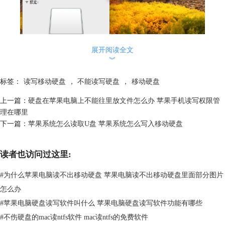
展开阅读全文
︾
图1：显示简介
标签：
读写移动硬盘
，
不能读写硬盘
，
移动硬盘
查看简介这里有一个前提，即硬盘必须可在苹果电脑中正常显示。在苹果
电脑桌面找到硬盘图标，右键，单击【显示简介】，便能在【通用——格
上一篇：
硬盘在苹果电脑上不能往里放文件怎么办 苹果手机读写权限管
式】位置确定该硬盘格式。
理在哪里
（2）磁盘工具
下一篇：
苹果系统怎么读取U盘 苹果系统怎么写入移动硬盘
读者也访问过这里:
#
为什么苹果电脑读不出移动硬盘 苹果电脑读不出移动硬盘里面部分图片
怎么办
#
苹果电脑硬盘读写软件叫什么 苹果电脑硬盘读写软件功能有哪些
#
不伤硬盘的mac读ntfs软件 mac读ntfs的免费软件