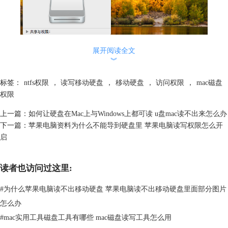
图1：显示简介
展开阅读全文
当苹果电脑连接的硬盘在电脑桌面被显示时，右键硬盘图标，单击【显示
︾
简介】，便能打开简介窗口，并确定硬盘格式是否为ntfs。
标签：
ntfs权限
，
读写移动硬盘
，
移动硬盘
，
访问权限
，
mac磁盘
ntfs格式硬盘在苹果电脑本不具备被写入、取出、修改数据的权限。下面
权限
我们来解决方案吧！
2.解决方案
上一篇：
如何让硬盘在Mac上与Windows上都可读 u盘mac读不出来怎么办
直接的方案是将ntfs格式硬盘格式化为苹果电脑可正常读写的格式，如fat
下一篇：
苹果电脑资料为什么不能导到硬盘里 苹果电脑读写权限怎么开
类或Mac OS扩展等。
启
（1）启动磁盘工具
读者也访问过这里:
#
为什么苹果电脑读不出移动硬盘 苹果电脑读不出移动硬盘里面部分图片
怎么办
#
mac实用工具磁盘工具有哪些 mac磁盘读写工具怎么用