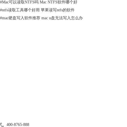
#
Mac可以读取NTFS吗 Mac NTFS软件哪个好
#
ntfs读取工具哪个好用 苹果读写ntfs的软件
图2：实用工具
#
mac硬盘写入软件推荐 mac u盘无法写入怎么办
利用Finder【前往】按钮，可打开【实用工具】面板，双击磁盘工具，便
可打开。
（2）格式化
产品
服务支持
关于
广告联盟
图3：格式化
联系我们
使用苹果电脑自带磁盘工具对硬盘进行格式化的操作重点，在于选择格
400-8765-888