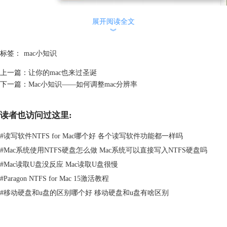
展开阅读全文
︾
标签：
mac小知识
上一篇：
让你的mac也来过圣诞
下一篇：
Mac小知识——如何调整mac分辨率
图二：输入
读者也访问过这里:
而通过快键 option+shift+tab，则可以实现反向切换声调（降调）。有了这
#
读写软件NTFS for Mac哪个好 各个读写软件功能都一样吗
个小技巧，是不是打字更加得心应手了呢？赶紧试试吧！先要了解更多
mac小知识可以关注
ntfs for mac
网站。相关文章：
Mac小知识—如何设置
#
Mac系统使用NTFS硬盘怎么做 Mac系统可以直接写入NTFS硬盘吗
多个管理员
#
Mac读取U盘没反应 Mac读取U盘很慢
#
Paragon NTFS for Mac 15激活教程
#
移动硬盘和u盘的区别哪个好 移动硬盘和u盘有啥区别