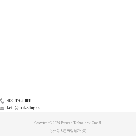
产品
图三：调整分辨率
服务支持
第四步：我们还可以根据自身的爱好，选择自己需要的模式 。便于操作
方便。这个模式主要是针对文章的大小、间距，进行设置。
关于
广告联盟
联系我们
400-8765-888
kefu@makeding.com
Copyright © 2026 Paragon Technologie GmbH.
苏州苏杰思网络有限公司