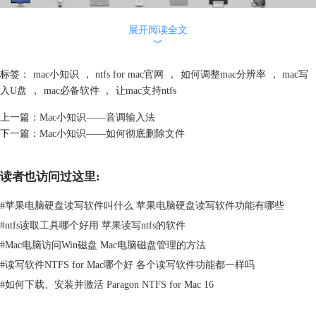
展开阅读全文
︾
标签：
mac小知识
，
ntfs for mac官网
，
如何调整mac分辨率
，
mac写
入U盘
，
mac必备软件
，
让mac支持ntfs
上一篇：
Mac小知识——音调输入法
下一篇：
Mac小知识——如何彻底删除文件
图二：显示器选项
第三步：打开选项后，我们可以对相关参数进行调整，可根据自己的习惯
读者也访问过这里:
来设置分辨率、亮度。
#
苹果电脑硬盘读写软件叫什么 苹果电脑硬盘读写软件功能有哪些
#
ntfs读取工具哪个好用 苹果读写ntfs的软件
#
Mac电脑访问Win磁盘 Mac电脑磁盘管理的方法
#
读写软件NTFS for Mac哪个好 各个读写软件功能都一样吗
#
如何下载、安装并激活 Paragon NTFS for Mac 16