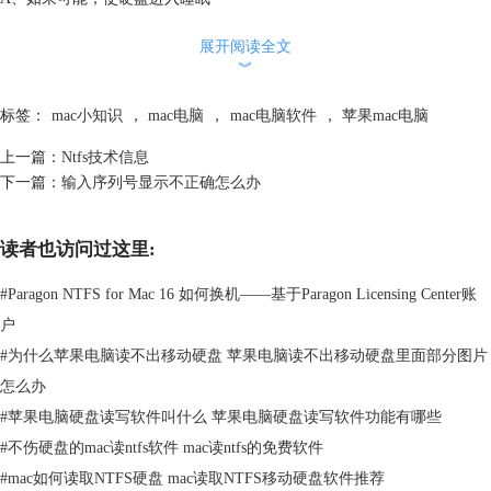
B、使用电池电源时，使显示屏略暗一些
展开阅读全文
C、电池供电时启用power nap睡眠时，mac可以定期检查新电子邮件、日
︾
历和其他icloud更新
标签：
mac小知识
，
mac电脑
，
mac电脑软件
，
苹果mac电脑
上一篇：
Ntfs技术信息
下一篇：
输入序列号显示不正确怎么办
读者也访问过这里:
#
Paragon NTFS for Mac 16 如何换机——基于Paragon Licensing Center账
户
#
为什么苹果电脑读不出移动硬盘 苹果电脑读不出移动硬盘里面部分图片
怎么办
#
苹果电脑硬盘读写软件叫什么 苹果电脑硬盘读写软件功能有哪些
#
不伤硬盘的mac读ntfs软件 mac读ntfs的免费软件
#
mac如何读取NTFS硬盘 mac读取NTFS移动硬盘软件推荐