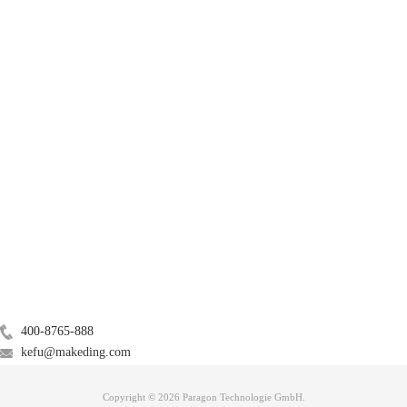
图二：电池
3、调整电源适配器，电源适配器和电池选项相似，我们依然可以更具自
己的操作来进行修改。
产品
服务支持
关于
广告联盟
联系我们
400-8765-888
kefu@makeding.com
Copyright © 2026 Paragon Technologie GmbH.
图三：电源适配器