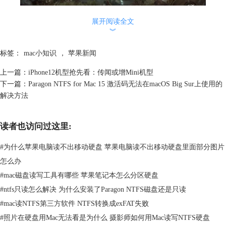
展开阅读全文
︾
图2 ：《帕斯卡契约》游戏
标签：
mac小知识
，
苹果新闻
App Store的首页也屡次看见官方推荐，由此可知，这款游戏到底有多好
上一篇：
iPhone12机型抢先看：传闻或增Mini机型
了。从另一个方面来说，也反映出A13的性能确实强大。我们在玩这款游
下一篇：
Paragon NTFS for Mac 15 激活码无法在macOS Big Sur上使用的
戏时可以选择“超超高”的画质选项。对的，你没有看错，在苹果官方的推
解决方法
荐通稿中是这样形容画质的，“看看iPad pro或iPhone 11的游戏画质设置就
能大开眼界，在超高之上还有一个自己的专属选项”。
读者也访问过这里:
#
为什么苹果电脑读不出移动硬盘 苹果电脑读不出移动硬盘里面部分图片
怎么办
#
mac磁盘读写工具有哪些 苹果笔记本怎么分区硬盘
#
ntfs只读怎么解决 为什么安装了Paragon NTFS磁盘还是只读
#
mac读NTFS第三方软件 NTFS转换成exFAT失败
#
照片在硬盘用Mac无法看是为什么 摄影师如何用Mac读写NTFS硬盘