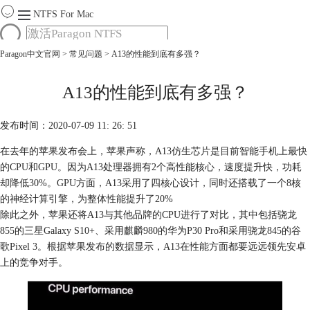
NTFS For Mac
Paragon中文官网
>
常见问题
> A13的性能到底有多强？
首页
功能
服务
A13的性能到底有多强？
Mac软件大全
下载
发布时间：2020-07-09 11: 26: 51
购买
在去年的苹果发布会上，苹果声称，A13仿生芯片是目前智能手机上最快
的CPU和GPU。因为A13处理器拥有2个高性能核心，速度提升快，功耗
却降低30%。GPU方面，A13采用了四核心设计，同时还搭载了一个8核
的神经计算引擎，为整体性能提升了20%
除此之外，苹果还将A13与其他品牌的CPU进行了对比，其中包括骁龙
855的三星Galaxy S10+、采用麒麟980的华为P30 Pro和采用骁龙845的谷
歌Pixel 3。根据苹果发布的数据显示，A13在性能方面都要远远领先安卓
上的竞争对手。