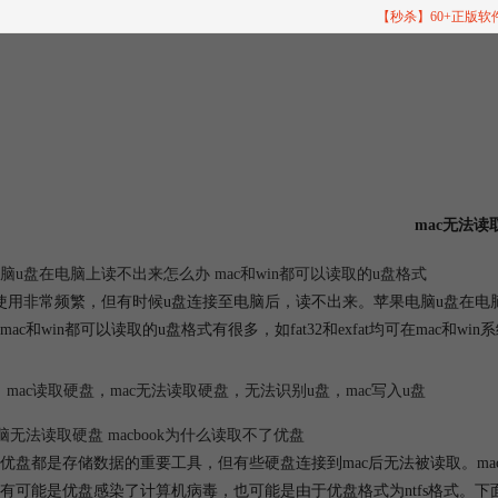
【秒杀】60+正版
mac无法读
脑u盘在电脑上读不出来怎么办 mac和win都可以读取的u盘格式
使用非常频繁，但有时候u盘连接至电脑后，读不出来。苹果电脑u盘在电
mac和win都可以读取的u盘格式有很多，如fat32和exfat均可在mac
mac读取硬盘
，
mac无法读取硬盘
，
无法识别u盘
，
mac写入u盘
电脑无法读取硬盘 macbook为什么读取不了优盘
优盘都是存储数据的重要工具，但有些硬盘连接到mac后无法被读取。mac
有可能是优盘感染了计算机病毒，也可能是由于优盘格式为ntfs格式。