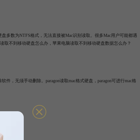
盘多数为NTFS格式，无法直接被Mac识别读取。很多Mac用户可能都遇
读取不到移动硬盘怎么办，苹果电脑读取不到移动硬盘数据怎么办？
件，无须手动删除。paragon读取mac格式硬盘，paragon可进行mac格