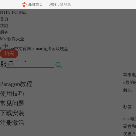
商城首页
您好，
请登录
NTFS For Mac
首页
功能
服务
Mac软件大全
下载
Paragon中文官网
>
mac无法读取硬盘
购买
服务中心
苹果电
u盘的
Paragon教程
解决。
使用技巧
常见问题
标签：
下载安装
mac
注册激活
硬盘和
优盘？