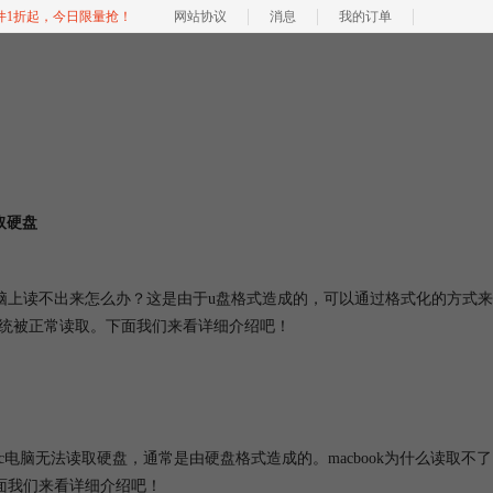
软件1折起，今日限量抢！
网站协议
消息
我的订单
取硬盘
脑上读不出来怎么办？这是由于u盘格式造成的，可以通过格式化的方式来
和win系统被正常读取。下面我们来看详细介绍吧！
电脑无法读取硬盘，通常是由硬盘格式造成的。macbook为什么读取不了
下面我们来看详细介绍吧！