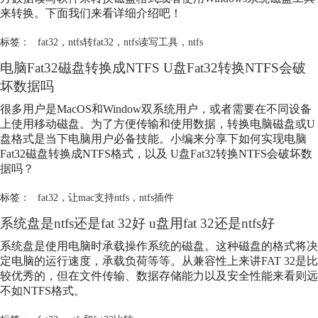
来转换。下面我们来看详细介绍吧！
标签：
fat32
，
ntfs转fat32
，
ntfs读写工具
，
ntfs
电脑Fat32磁盘转换成NTFS U盘Fat32转换NTFS会破
坏数据吗
很多用户是MacOS和Window双系统用户，或者需要在不同设备
上使用移动磁盘。为了方便传输和使用数据，转换电脑磁盘或U
盘格式是当下电脑用户必备技能。小编来分享下如何实现电脑
Fat32磁盘转换成NTFS格式，以及 U盘Fat32转换NTFS会破坏数
据吗？
标签：
fat32
，
让mac支持ntfs
，
ntfs插件
系统盘是ntfs还是fat 32好 u盘用fat 32还是ntfs好
系统盘是使用电脑时承载操作系统的磁盘。这种磁盘的格式将决
定电脑的运行速度，承载负荷等等。从兼容性上来讲FAT 32是比
较优秀的，但在文件传输、数据存储能力以及安全性能来看则远
不如NTFS格式。