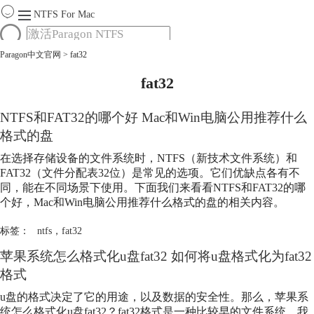
NTFS For Mac
Paragon中文官网
>
fat32
首页
功能
fat32
服务
Mac软件大全
NTFS和FAT32的哪个好 Mac和Win电脑公用推荐什么
下载
格式的盘
购买
在选择存储设备的文件系统时，NTFS（新技术文件系统）和
FAT32（文件分配表32位）是常见的选项。它们优缺点各有不
同，能在不同场景下使用。下面我们来看看NTFS和FAT32的哪
个好，Mac和Win电脑公用推荐什么格式的盘的相关内容。
标签：
ntfs
，
fat32
苹果系统怎么格式化u盘
fat32
如何将u盘格式化为
fat32
格式
u盘的格式决定了它的用途，以及数据的安全性。那么，苹果系
统怎么格式化u盘
fat32
？
fat32
格式是一种比较早的文件系统，我