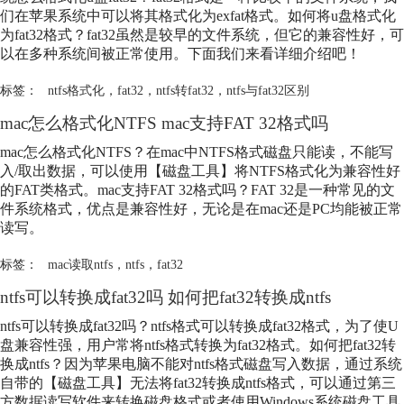
们在苹果系统中可以将其格式化为exfat格式。如何将u盘格式化
为
fat32
格式？
fat32
虽然是较早的文件系统，但它的兼容性好，可
以在多种系统间被正常使用。下面我们来看详细介绍吧！
标签：
ntfs格式化
，
fat32
，
ntfs转fat32
，
ntfs与fat32区别
mac怎么格式化NTFS mac支持FAT 32格式吗
mac怎么格式化NTFS？在mac中NTFS格式磁盘只能读，不能写
入/取出数据，可以使用【磁盘工具】将NTFS格式化为兼容性好
的FAT类格式。mac支持FAT 32格式吗？FAT 32是一种常见的文
件系统格式，优点是兼容性好，无论是在mac还是PC均能被正常
读写。
标签：
mac读取ntfs
，
ntfs
，
fat32
ntfs可以转换成
fat32
吗 如何把
fat32
转换成ntfs
ntfs可以转换成
fat32
吗？ntfs格式可以转换成
fat32
格式，为了使U
盘兼容性强，用户常将ntfs格式转换为
fat32
格式。如何把
fat32
转
换成ntfs？因为苹果电脑不能对ntfs格式磁盘写入数据，通过系统
自带的【磁盘工具】无法将
fat32
转换成ntfs格式，可以通过第三
方数据读写软件来转换磁盘格式或者使用Windows系统磁盘工具