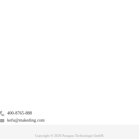
图二：关闭防火墙界面
注意：您可能需要点击“锁”按钮，并输入密码以进行更改。
3.打开你要激活的软件，重新激活就可以了。
4.成功激活后，重新打开防火墙。
产品
在使用Mac的时候，不仅会出现防火墙的问题，也会出现ntfs格式硬盘不
兼容的问题，想了解跟多关于这个问题的解答可以关注：
Mac无法读取外
置硬盘怎么办
？
服务支持
关于
广告联盟
联系我们
400-8765-888
kefu@makeding.com
Copyright © 2026 Paragon Technologie GmbH.