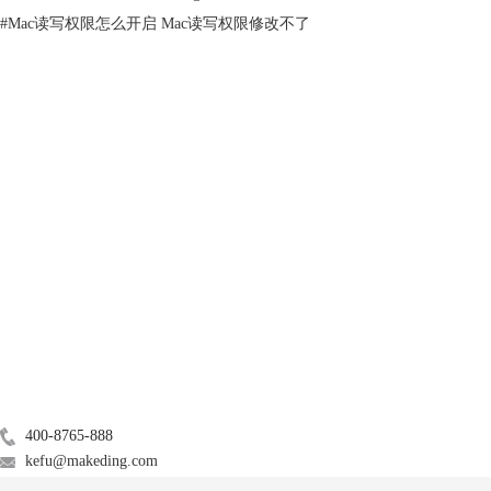
NTFS for Mac 14
的链接。
#
Mac读写权限怎么开启 Mac读写权限修改不了
产品
服务支持
关于
广告联盟
联系我们
400-8765-888
kefu@makeding.com