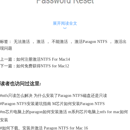
展开阅读全文
︾
标签：
无法激活
，
激活
，
不能激活
，
激活Paragon NTFS
，
激活出
现问题
上一篇：
如何注册激活NTFS For Mac14
下一篇：
如何免费获得NTFS for Mac12
读者也访问过这里:
图二：新密码
#
ntfs只读怎么解决 为什么安装了Paragon NTFS磁盘还是只读
3. 在输入新密码并且点击“Password Reset”重设密码后，您将看到确认信
#
Paragon NTFS安装避坑指南 M芯片如何安装Paragon NTFS
息。
#
m芯片电脑上的paragon如何安装激活 m系列芯片电脑上ntfs for mac如何
4. 现在您可以用您新的密码登陆MyParagon的网页了：https://my.paragon-
安装
software.com/#/login
#
如何下载、安装并激活 Paragon NTFS for Mac 16
5. 在目录左侧的My products项下，您可以找到您的个人序列号以及
下载