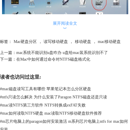
展开阅读全文
︾
图二：磁盘图标显示
跳出来的窗口中左边栏目是硬盘显示，右边栏目是操作界面，我们在左边
标签：
Mac硬盘分区
，
读写移动硬盘
，
移动硬盘
，
mac移动硬盘
栏目点击要分区的硬盘，右边栏目选择分区。
上一篇：
mac系统不能识别u盘咋办 u盘给mac装系统识别不了
下一篇：
在Mac中如何通过命令对NTFS磁盘格式化
读者也访问过这里:
#
mac磁盘读写工具有哪些 苹果笔记本怎么分区硬盘
#
ntfs只读怎么解决 为什么安装了Paragon NTFS磁盘还是只读
#
mac读NTFS第三方软件 NTFS转换成exFAT失败
#
mac如何读取NTFS硬盘 mac读取NTFS移动硬盘软件推荐
#
m芯片电脑上的paragon如何安装激活 m系列芯片电脑上ntfs for mac如何
安装