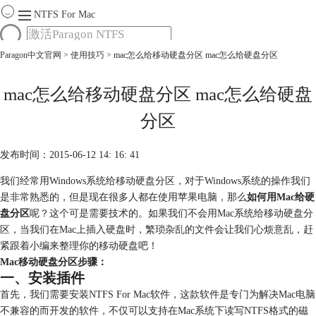
NTFS For Mac
Paragon中文官网
>
使用技巧
> mac怎么给移动硬盘分区 mac怎么给硬盘分区
首页
功能
服务
mac怎么给移动硬盘分区 mac怎么给硬盘
Mac软件大全
分区
下载
购买
发布时间：2015-06-12 14: 16: 41
我们经常用Windows系统给移动硬盘分区，对于Windows系统的操作我们
是非常熟悉的，但是现在很多人都在使用苹果电脑，那么
如何用Mac给硬
盘分区
呢？这个可是需要技术的。如果我们不会用Mac系统给移动硬盘分
区，当我们在Mac上插入硬盘时，繁琐杂乱的文件会让我们心烦意乱，赶
紧跟着小编来整理你的移动硬盘吧！
Mac移动硬盘分区步骤：
一、安装插件
首先，我们需要安装NTFS For Mac软件，这款软件是专门为解决Mac电脑
不兼容的而开发的软件，不仅可以支持在Mac系统下读写NTFS格式的磁