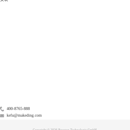
图三：分区窗口
3. 分区选项
点击分区布局下的选项，要分几个区根据自己的喜好来，小编这里点击4
产品
个分区。
服务支持
关于
广告联盟
联系我们
400-8765-888
kefu@makeding.com
Copyright © 2026 Paragon Technologie GmbH.