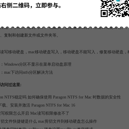
图二：安装
agon UFSD（Universal File System Driver）技术，
NTFS for Mac
驱动能够
性能（与Mac本地访问HFS+相媲美，甚至某些情况下性能表现更出色）。
、复制和创建新文件或文件夹等。
读写移动硬盘
，
mac移动硬盘写入
，
移动硬盘不能写入
，
修复移动硬盘
，
：
Windows分区不显示在菜单启动盘原理
：
mac下访问ntfs分区解决方法
访问过这里:
agon NTFS稳定吗 如何确保使用 Paragon NTFS for Mac 时数据的安全性
、安装并激活 Paragon NTFS for Mac 16
c读写权限怎么开启 Mac读写权限修改不了
c剪切文件快捷键是什么 mac剪切文件到移动硬盘怎么操作