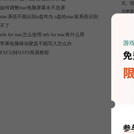
式。现
如何调整mac电脑屏幕永不息屏
为苹果
mac系统不能识别u盘咋办 u盘给mac装系统识别
一、N
不了
为了能
ntfs for mac怎么使用 ntfs for mac有什么用
合Wi
苹果电脑移动硬盘不能写入怎么办
FAT32转NTFS简易教程