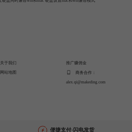
硬盘同时兼容win和mac 硬盘设置mac和win兼容模式
关于
广告联盟
关于我们
推广赚佣金
网站地图
商务合作：
alex.qi@makeding.com
便捷支付·闪电发货