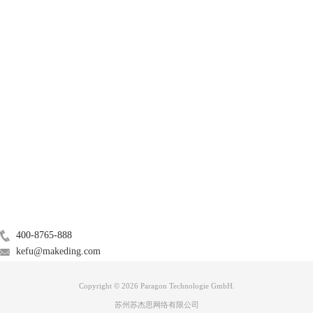
产品
服务支持
图二：设置后
关于
注意：文件夹所在分区格式必须是NTFS，否则还是没有“安全”选项，也
就是说只有NTFS格式分区支持文件夹“安全”选项！如果还是没有，可以
广告联盟
尝试：打开工具->文件夹选项－>查看－>把使用简单的文件夹共享那个
勾去掉，就可以了。更多相关内容可以关注
ntfs for mac官网
。
联系我们
400-8765-888
kefu@makeding.com
Copyright © 2026 Paragon Technologie GmbH.
苏州苏杰思网络有限公司