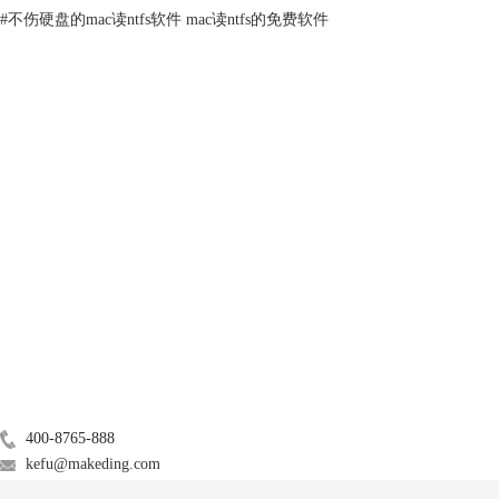
#
不伤硬盘的mac读ntfs软件 mac读ntfs的免费软件
通过【其他工具——磁盘工具】打开磁盘工具，选中挂载卷列表内【外
置】区域内移动硬盘名称，单击右侧顶部工具栏【抹掉】，在【格式】下
拉菜单内选择mac可正常读写的格式，如exfat，单击【抹掉】即可将ntfs
格式移动硬盘格式化为exfat。
二、mac移动硬盘无法读写怎么解决
上面我们介绍mac对不能写入数据的ntfs格式移动硬盘，可以通过将其格
产品
式化为exfat格式来获得读写权限。除此之外，我们还可以使用数据读写软
件，使mac获得对ntfs格式的正常读写权限。这里我推荐自己正在使用的
服务支持
Paragon NTFS for Mac 15。
关于
广告联盟
联系我们
400-8765-888
kefu@makeding.com