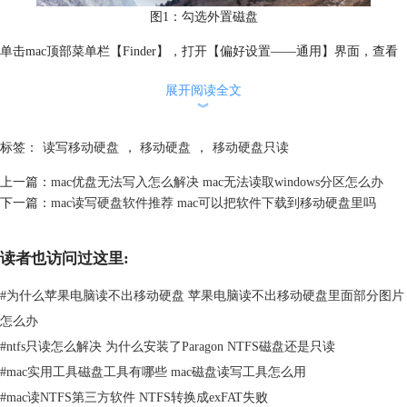
图1：勾选外置磁盘
单击mac顶部菜单栏【Finder】，打开【偏好设置——通用】界面，查看
是否勾选了【外置磁盘】，勾选后即可在mac显现移动硬盘。
展开阅读全文
方案三：
︾
如果连接的移动硬盘格式ntfs格式，那么它在mac将仅有只读权限，不能
被正常写入数据。可以使用【磁盘工具】将移动硬盘格式化为可在mac被
标签：
读写移动硬盘
，
移动硬盘
，
移动硬盘只读
正常读写的格式，如APFS、Mac OS扩展、fat32、exfat等格式。
上一篇：
mac优盘无法写入怎么解决 mac无法读取windows分区怎么办
下一篇：
mac读写硬盘软件推荐 mac可以把软件下载到移动硬盘里吗
读者也访问过这里:
#
为什么苹果电脑读不出移动硬盘 苹果电脑读不出移动硬盘里面部分图片
怎么办
#
ntfs只读怎么解决 为什么安装了Paragon NTFS磁盘还是只读
#
mac实用工具磁盘工具有哪些 mac磁盘读写工具怎么用
图2：格式化
#
mac读NTFS第三方软件 NTFS转换成exFAT失败