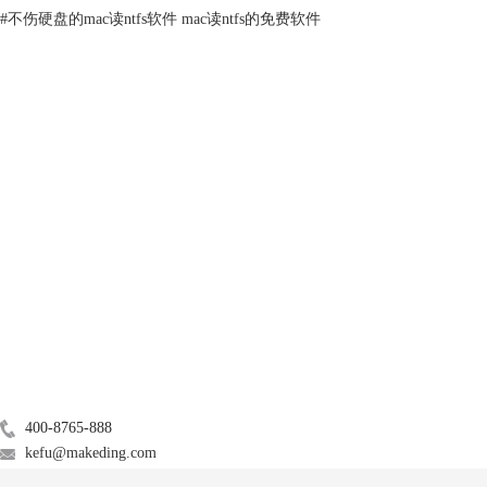
图2：打开磁盘工具
#
不伤硬盘的mac读ntfs软件 mac读ntfs的免费软件
单击mac顶部菜单栏【前往】，单击下拉菜单内【实用工具】，可打开实
用工具面板，双击面板内【磁盘工具】，便可启动mac的磁盘工具。
2.合并分区
产品
服务支持
关于
广告联盟
联系我们
图3：合并分区
400-8765-888
首先，选中磁盘工具磁盘列表内外置硬盘。然后，单击右侧工具栏顶部
kefu@makeding.com
【分区】按钮，打开分区操作面板。选中磁盘空间圆饼中分区，单击空间
圆饼底部【-】号，便可将该外置硬盘分区合并。