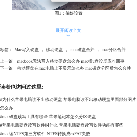
图1：偏好设置
右键展开mac顶部菜单栏【Finder】下拉菜单，单击【偏好设置】，在
展开阅读全文
【偏好设置——通用】位置勾选【外置磁盘】，便可解决连接的移动磁盘
︾
不显示的问题。
二、mac如何把外置硬盘合并分区
标签：
Mac写入硬盘
，
移动硬盘
，
mac磁盘合并
，
mac分区合并
外置硬盘在分区之后虽然可以分类管理许多数据，但对较大的数据可能无
法直接存储了。所以要将该外置硬盘的分区合并，这种合并硬盘的操作在
上一篇：
macbook无法写入移动硬盘怎么办 mac插u盘没反应咋回事
mac磁盘工具便可完成。
下一篇：
移动硬盘在mac电脑上不显示怎么办 mac磁盘分区后怎么合并
1.打开磁盘工具
读者也访问过这里:
#
为什么苹果电脑读不出移动硬盘 苹果电脑读不出移动硬盘里面部分图片
怎么办
#
mac磁盘读写工具有哪些 苹果笔记本怎么分区硬盘
#
苹果电脑硬盘读写软件叫什么 苹果电脑硬盘读写软件功能有哪些
#
mac读NTFS第三方软件 NTFS转换成exFAT失败