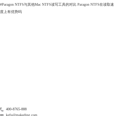
#
Paragon NTFS与其他Mac NTFS读写工具的对比 Paragon NTFS在读取速
度上有优势吗
产品
图3：访达偏好设置
右键展开mac顶部菜单栏访达，打开【偏好设置】弹窗，通过勾选设置界
服务支持
面中【通用】位置的【外置磁盘】可完成设置。再次将u盘插入mac时，
便可在mac桌面找到u图标。
关于
二、macbook pro无法读取硬盘怎么办
如果macbook pro可正常读硬盘，只是无法对硬盘写入、取出、修改硬盘
数据。那么，可能是硬盘格式造成的。对于这种状况，我们要先查验硬盘
广告联盟
格式，再将硬盘格式化为macbook pro可正常读取的格式。
联系我们
1.查验格式
常用的查验硬盘格式的方法是【显示简介】和使用【磁盘工具】，这里我
400-8765-888
们使用显示简介的方式来查验硬盘格式。
kefu@makeding.com