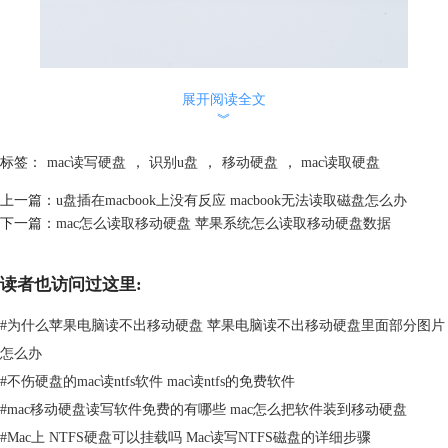
展开阅读全文
︾
标签：
mac读写硬盘
，
识别u盘
，
移动硬盘
，
mac读取硬盘
上一篇：
u盘插在macbook上没有反应 macbook无法读取磁盘怎么办
下一篇：
mac怎么读取移动硬盘 苹果系统怎么读取移动硬盘数据
图2：u盘
读者也访问过这里:
固件磕碰变形，或者接口位置生锈，同样会造成u盘插入mac无法正常显
示。需要对u盘固件进行修复才能正常使用。
#
为什么苹果电脑读不出移动硬盘 苹果电脑读不出移动硬盘里面部分图片
3.系统设置
怎么办
这是mac对数据的一种保护机制，连接外部磁盘时，会默认为不显示。
#
不伤硬盘的mac读ntfs软件 mac读ntfs的免费软件
#
mac移动硬盘读写软件免费的有哪些 mac怎么把软件装到移动硬盘
#
Mac上 NTFS硬盘可以挂载吗 Mac读写NTFS磁盘的详细步骤