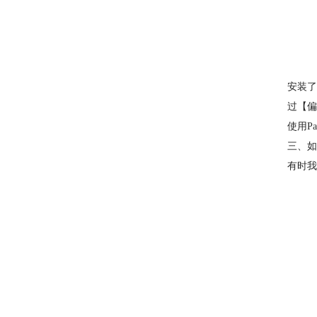
安装了
过【偏
使用Par
三、如何禁
有时我