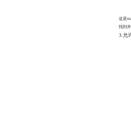
这是m
找到并勾
3.