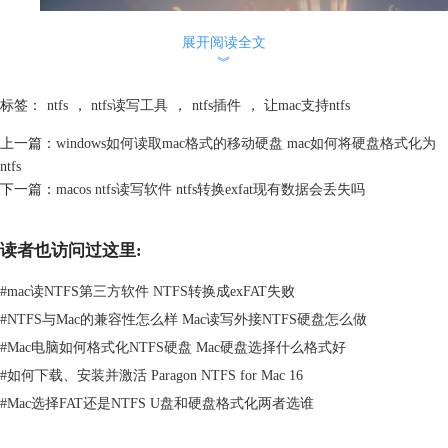
展开阅读全文
︾
标签：
ntfs
，
ntfs读写工具
，
ntfs插件
，
让mac支持ntfs
上一篇：
windows如何读取mac格式的移动硬盘 mac如何将硬盘格式化为
ntfs
下一篇：
macos ntfs读写软件 ntfs转换exfat现有数据会丢失吗
读者也访问过这里:
#
mac读NTFS第三方软件 NTFS转换成exFAT失败
#
NTFS与Mac的兼容性怎么样 Mac读写外接NTFS硬盘怎么做
#
Mac电脑如何格式化NTFS硬盘 Mac硬盘选择什么格式好
#
如何下载、安装并激活 Paragon NTFS for Mac 16
图2：速度
#
Mac选择FAT还是NTFS U盘和硬盘格式化两者选谁
ReFS文件系统格式目前主要应用于数据存储，但这是否就意味着ReFS真
的可以作为NTFS的替代产品了呢？接着跟小编一起来看下ReFS和NTFS