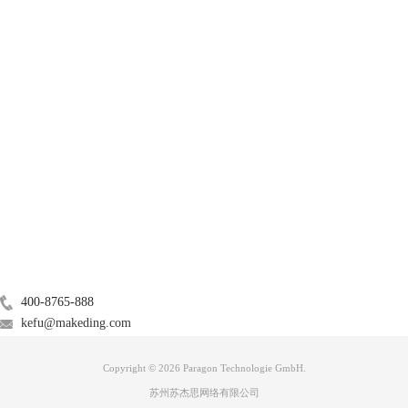
哪个好。
三、ReFS和NTFS哪个好
ReFS格式是为NTFS的迭代而设计的，是从Window10系列才开始应用的
产品
文件系统，通用性一般且不能做为系统引导盘等格式使用。虽然在某些性
能上优于NTFS，但目前只有企业版、工作站版中才提供ReFS文件系统支
持。普通用户建议使用NTFS文件系统格式，数据结构稳定、技术支持资
服务支持
料完备。
关于
广告联盟
联系我们
400-8765-888
kefu@makeding.com
Copyright © 2026 Paragon Technologie GmbH.
苏州苏杰思网络有限公司