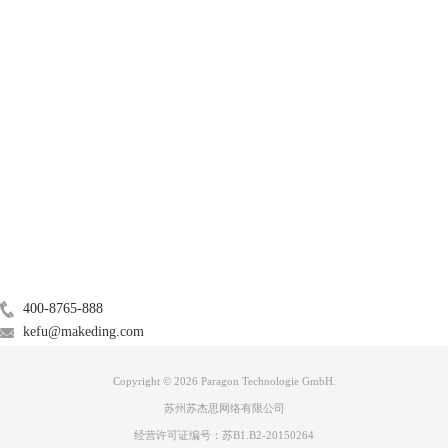
产品
服务支持
关于
图2：显示简介
广告联盟
sd卡被连接到mac后，在mac桌面会显示其图标。右键该图标，单击下拉
菜单内【显示简介】，便可在【简介——通用——格式】区域内确认该sd
联系我们
卡的格式，如图2所示，该连接的sd卡为ntfs格式。
400-8765-888
2.转换格式
kefu@makeding.com
转换格式可以使mac读取sd卡。
Copyright © 2026 Paragon Technologie GmbH.
苏州苏杰思网络有限公司
经营许可证编号：苏B1.B2-20150264