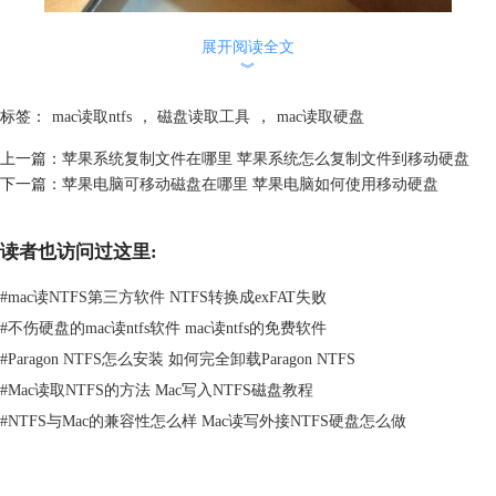
展开阅读全文
︾
图1：连接sd卡
标签：
mac读取ntfs
，
磁盘读取工具
，
mac读取硬盘
将sd卡放置在读卡器中，再将读卡器整个插入mac卡槽中，便可对该sd进
行读取了。
上一篇：
苹果系统复制文件在哪里 苹果系统怎么复制文件到移动硬盘
二、mac怎么读取sd卡
下一篇：
苹果电脑可移动磁盘在哪里 苹果电脑如何使用移动硬盘
因为sd卡多是fat32格式，正常情况，mac连接了sd后便能正常读取。但如
果sd卡格式被修改为ntfs格式后，便不能被正常读取了。那么，mac要读取
读者也访问过这里:
sd卡首先要确认sd卡的格式。
1.显示简介
#
mac读NTFS第三方软件 NTFS转换成exFAT失败
#
不伤硬盘的mac读ntfs软件 mac读ntfs的免费软件
#
Paragon NTFS怎么安装 如何完全卸载Paragon NTFS
#
Mac读取NTFS的方法 Mac写入NTFS磁盘教程
#
NTFS与Mac的兼容性怎么样 Mac读写外接NTFS硬盘怎么做