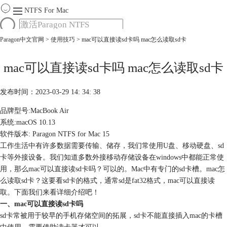
NTFS For Mac
Paragon中文官网
>
使用技巧
> mac可以直接读sd卡吗 mac怎么读取sd卡
首页
功能
服务
mac可以直接读sd卡吗 mac怎么读取sd卡
Mac软件大全
下载
发布时间：2023-03-29 14: 34: 38
购买
品牌型号:MacBook Air
系统:macOS 10.13
软件版本: Paragon NTFS for Mac 15
工作生活中有许多数据需要传输、储存，我们常使用U盘、移动硬盘、sd
卡等外接设备。我们知道多数外接移动存储设备在windows中都能正常使
用，那么mac可以直接读sd卡吗？可以的。Mac中有专门的sd卡槽。mac怎
么读取sd卡？这要看sd卡的格式，通常sd是fat32格式，mac可以直接读
取。下面我们来看详细介绍吧！
一、mac可以直接读sd卡吗
sd卡常被用于较早的手机存储空间的拓展，sd卡不能直接插入mac的卡槽
中使用，需要借助读卡器才可以。