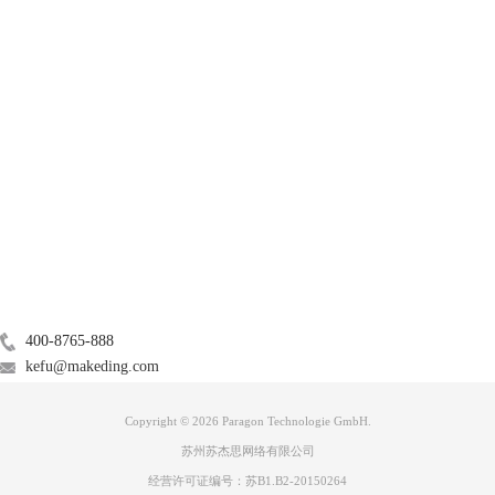
产品
服务支持
关于
广告联盟
联系我们
400-8765-888
kefu@makeding.com
Copyright © 2026 Paragon Technologie GmbH.
图二：ntfs
苏州苏杰思网络有限公司
登录
ntfs for mac
网站，查看更多使用教程，不仅可以把NTFS转换为
经营许可证编号：苏B1.B2-20150264
FAT32，还可以把FAT格式转为NTFS，从检查磁盘到修复再到转换，一次