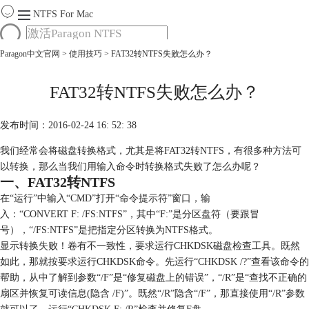
NTFS For Mac
Paragon中文官网
>
使用技巧
> FAT32转NTFS失败怎么办？
首页
功能
服务
FAT32转NTFS失败怎么办？
Mac软件大全
下载
发布时间：2016-02-24 16: 52: 38
购买
我们经常会将磁盘转换格式，尤其是将FAT32转NTFS，有很多种方法可
以转换，那么当我们用输入命令时转换格式失败了怎么办呢？
一、FAT32转NTFS
在“运行”中输入“CMD”打开“命令提示符”窗口，输
入：“CONVERT F: /FS:NTFS”，其中“F:”是分区盘符（要跟冒
号），“/FS:NTFS”是把指定分区转换为NTFS格式。
显示转换失败！卷有不一致性，要求运行CHKDSK磁盘检查工具。既然
如此，那就按要求运行CHKDSK命令。先运行“CHKDSK /?”查看该命令的
帮助，从中了解到参数“/F”是“修复磁盘上的错误”，“/R”是“查找不正确的
扇区并恢复可读信息(隐含 /F)”。既然“/R”隐含“/F”，那直接使用“/R”参数
就可以了。运行“CHKDSK F: /R”检查并修复F盘。