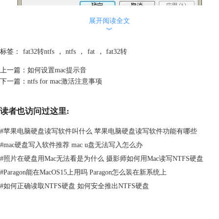
展开阅读全文
图一：fat32
︾
除了使用CHKDSK这种DOS方式修复磁盘外，还可以使用WIN窗口方
式，在需要修复的磁盘上点右键，选择“属性”，在其中“工具”选项中
标签：
fat32转ntfs
，
ntfs
，
fat
，
fat32转
有“查错”这一功能，点击“开始检查”，在打开的“检查磁盘”窗口内，勾选
中“自动修复文件系统错误”和“扫描并试图恢复坏扇区”，同样可以检查修
上一篇：
如何设置mac提示音
复该磁盘。
下一篇：
ntfs for mac激活注意事项
检查修复所用时间根据磁盘中的文件数量而定，还好朋友磁盘中的文件不
算太多，七八分钟就检测修复完成了，接下来再次运
读者也访问过这里:
行“CONVERT F: /FS:NTFS”，则转换成功。
二、NTFS转FAT32
#
苹果电脑硬盘读写软件叫什么 苹果电脑硬盘读写软件功能有哪些
由于当前系统中还保留着旧的磁盘信息原因，分区格式虽已从NTFS转为
#
mac硬盘写入软件推荐 mac u盘无法写入怎么办
FAT32了，但在打开的磁盘属性窗口中，显示的还是NTFS，但只要重启
一下，显示类型就更改过来了。虽然显示的是NTFS，但其中的选项已少
#
照片在硬盘用Mac无法看是为什么 摄影师如何用Mac读写NTFS硬盘
了NTFS格式所特有的“安全”和“配额”两项，说明已是FAT32分区格式了。
#
Paragon能在MacOS15上用吗 Paragon怎么装在新系统上
#
如何正确读取NTFS硬盘 如何安全推出NTFS硬盘