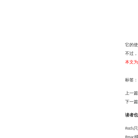
它的使
不过，
本文为
标签：
上一篇
下一篇
读者也
#
ntf
#
ma