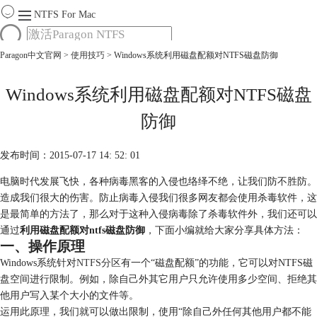
NTFS For Mac
Paragon中文官网
>
使用技巧
> Windows系统利用磁盘配额对NTFS磁盘防御
首页
功能
服务
Windows系统利用磁盘配额对NTFS磁盘
Mac软件大全
防御
下载
购买
发布时间：2015-07-17 14: 52: 01
电脑时代发展飞快，各种病毒黑客的入侵也络绎不绝，让我们防不胜防。
造成我们很大的伤害。防止病毒入侵我们很多网友都会使用杀毒软件，这
是最简单的方法了，那么对于这种入侵病毒除了杀毒软件外，我们还可以
通过
利用磁盘配额对ntfs磁盘防御
，下面小编就给大家分享具体方法：
一、操作原理
Windows系统针对
NTFS分区
有一个“磁盘配额”的功能，它可以对NTFS磁
盘空间进行限制。例如，除自己外其它用户只允许使用多少空间、拒绝其
他用户写入某个大小的文件等。
运用此原理，我们就可以做出限制，使用“除自己外任何其他用户都不能