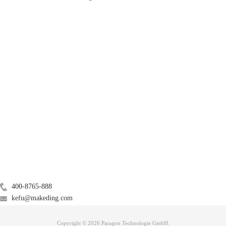
产品
服务支持
关于
图二：单击显示配额设置按钮
广告联盟
3、在下图所示“配额”设置对话框下，先勾选“启用配额管理”和“拒绝将磁
联系我们
盘空间给超过配额限制的用户”；然后选中“将磁盘空间限制为”项，再设
定系统中用户使用磁盘空间的大小，比如10KB。这样如果用户在此分区
400-8765-888
中传入了一个大于1000KB的文件，那么该文件将遭到系统拒绝，无法顺
kefu@makeding.com
利地传入到该分区当中。
Copyright © 2026 Paragon Technologie GmbH.