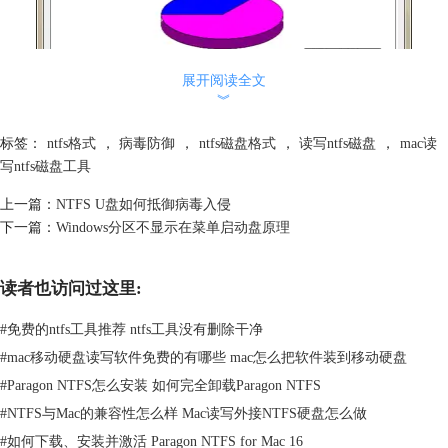
展开阅读全文
︾
标签：
ntfs格式
，
病毒防御
，
ntfs磁盘格式
，
读写ntfs磁盘
，
mac读
写ntfs磁盘工具
上一篇：
NTFS U盘如何抵御病毒入侵
图一：属性显示
下一篇：
Windows分区不显示在菜单启动盘原理
2、单击下方的“显示配额设置”按钮，如下图。
读者也访问过这里:
#
免费的ntfs工具推荐 ntfs工具没有删除干净
#
mac移动硬盘读写软件免费的有哪些 mac怎么把软件装到移动硬盘
#
Paragon NTFS怎么安装 如何完全卸载Paragon NTFS
#
NTFS与Mac的兼容性怎么样 Mac读写外接NTFS硬盘怎么做
#
如何下载、安装并激活 Paragon NTFS for Mac 16