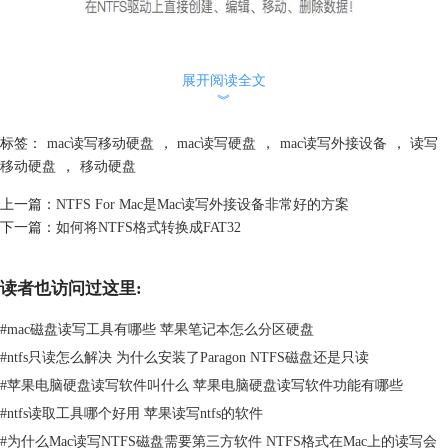
展开阅读全文
︾
图：ntfs for mac安装向导
标签：
mac读写移动硬盘
，
mac读写硬盘
，
mac读写外接设备
，
读写
不只是移动硬盘，U盘、软盘等所有ntfs格式设备均可通过这款软件在mac
移动硬盘
，
移动硬盘
上正常使用。
软件的使用方法很简单，对于mac用户来说掌握这款软件的使用根本不需
上一篇：
NTFS For Mac是Mac读写外接设备非常好的方案
要长时间的学习，因为我们只要将这款软件安装在mac中，就可以直接使
下一篇：
如何将NTFS格式转换成FAT32
用磁盘了，没有多余的操作，可能我们在安装的过程中会出现磁盘损坏的
提示，这时我们可以查看：
安装ntfs for mac时显示文件已损坏怎么办
，这
读者也访问过这里:
篇文章里有详细的解决方案。
小编提醒：若希望这款软件长期达到效果，需要将软件激活，所以想要长
#
mac磁盘读写工具有哪些 苹果笔记本怎么分区硬盘
期使用这款软件的用户一定要正确获取产品序列号。
#
ntfs只读怎么解决 为什么安装了Paragon NTFS磁盘还是只读
本文为原创，转载请注明原址：
http://www.ntfsformac.cn/jichuzhishi/nzc-
#
苹果电脑硬盘读写软件叫什么 苹果电脑硬盘读写软件功能有哪些
msyn.html
#
ntfs读取工具哪个好用 苹果读写ntfs的软件
#
为什么Mac读写NTFS磁盘需要第三方软件 NTFS格式在Mac上的读写会