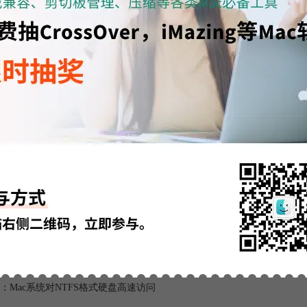
图一：安装
能
w 支持最新的 OS X 10.10 Yosemite
Update 即使在高负载下达到了前所未有的稳定性
持所有NTFS版本（从Windows NT 3.1到Windows 8.1）
压缩文件和文件夹
疏文件
含有安全许可的文件和文件夹
 for Mac 用户可免费
升级NTFS for Mac
12. 虽然OS X原生支持FAT
频文件或大型数据库的时候。而苹果对NTFS的支持仅限于阅读文件,所以像NT
ntfs for mac12
，
ntfs功能
，
ntfs for mac 功能
：
如何升级NTFS For Mac版本
：
Mac系统对NTFS格式硬盘高速访问