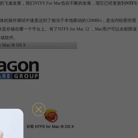
飞速发展，我们NTFS For Mac也在不断的发展，现它已经更新到
NTFS
3.0外部媒体的操作测试中速度达到了相当于本地驱动的120MB/s，是业内给那些需
储在哪一个平台上。有了NTFS for Mac 12 ，Mac用户可以全权限读
硬件或软件。