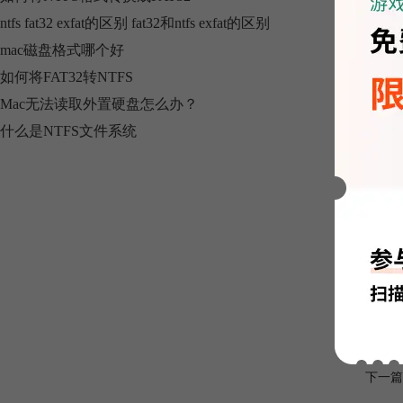
ntfs fat32 exfat的区别 fat32和ntfs exfat的区别
mac磁盘格式哪个好
新功
如何将FAT32转NTFS
1. Ne
Mac无法读取外置硬盘怎么办？
2. 
什么是NTFS文件系统
3. 支
4. 
5. 稀
6. 
NTFS
处理视
标签：
上一篇
下一篇