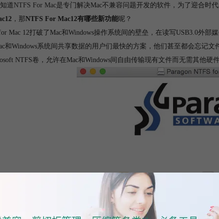
知道
NTFS For Mac
是专门解决Mac不兼容问题开发的软件，为了迎合时代的
ac12
，那
NTFS For Mac12有哪些新功能
呢？
S for Mac 12打破了Mac和Windows操作系统间的壁垒，在读写USB
ac和Windows系统间共享数据的用户们最快的方案，他们甚至都会忘记文件是存
crosoft NTFS卷，允许在Mac和Windows间自由传输现有文件而无需其他