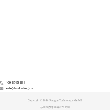
在这里推荐大家使用ntfs for mac这款软件，它是专门为解决mac读写ntfs
格式而开发的。点击
ntfs for mac中文版下载
即可免费下载软件使用。
产品
服务支持
关于
广告联盟
联系我们
400-8765-888
kefu@makeding.com
Copyright © 2026 Paragon Technologie GmbH.
苏州苏杰思网络有限公司