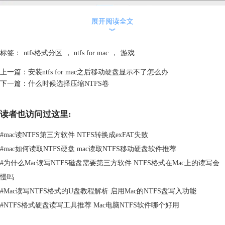
展开阅读全文
︾
标签：
ntfs格式分区
，
ntfs for mac
，
游戏
上一篇：
安装ntfs for mac之后移动硬盘显示不了怎么办
下一篇：
什么时候选择压缩NTFS卷
读者也访问过这里:
#
mac读NTFS第三方软件 NTFS转换成exFAT失败
#
mac如何读取NTFS硬盘 mac读取NTFS移动硬盘软件推荐
#
为什么Mac读写NTFS磁盘需要第三方软件 NTFS格式在Mac上的读写会
慢吗
#
Mac读写NTFS格式的U盘教程解析 启用Mac的NTFS盘写入功能
图二：软件使用界面
#
NTFS格式硬盘读写工具推荐 Mac电脑NTFS软件哪个好用
最后小编还要提醒大家，在mac系统里是无法直接使用ntfs的，我们只可
以读，不可以写，要想读写ntfs格式的文件就必须使用第三方软件，小编