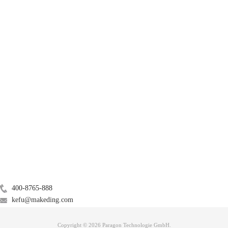
mac无法读取u盘，这里我们分两种情况，第一种情况是u盘连接后不显
示；第二种情况是对u盘只读不写。
1.不显示u盘
原因：
对于u盘不显示，也有两种情况：第一，有可能是u盘故障；第二，未在偏
产品
好设置中勾选【外置磁盘】。
解决方案：
（1）u盘故障，维修即可，维修不了的更换。
服务支持
（2）未勾选【外置磁盘】：
关于
广告联盟
联系我们
400-8765-888
kefu@makeding.com
Copyright © 2026 Paragon Technologie GmbH.