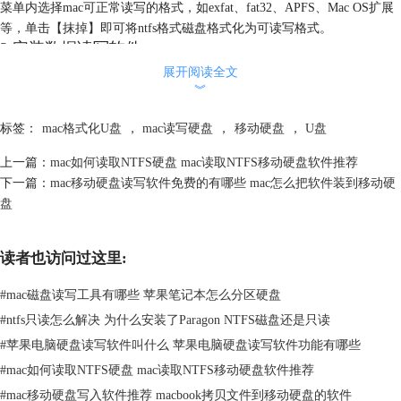
菜单内选择mac可正常读写的格式，如exfat、fat32、APFS、Mac OS扩展
等，单击【抹掉】即可将ntfs格式磁盘格式化为可读写格式。
2.安装数据读写软件
展开阅读全文
︾
标签：
mac格式化U盘
，
mac读写硬盘
，
移动硬盘
，
U盘
上一篇：
mac如何读取NTFS硬盘 mac读取NTFS移动硬盘软件推荐
下一篇：
mac移动硬盘读写软件免费的有哪些 mac怎么把软件装到移动硬
盘
读者也访问过这里:
图2：Paragon NTFS for Mac 15
#
mac磁盘读写工具有哪些 苹果笔记本怎么分区硬盘
通过Paragon NTFS for Mac中文网站下载Paragon NTFS for Mac 15安装
#
ntfs只读怎么解决 为什么安装了Paragon NTFS磁盘还是只读
包，在mac中安装，即可使mac获得对ntfs格式磁盘的正常读写权限。然
#
苹果电脑硬盘读写软件叫什么 苹果电脑硬盘读写软件功能有哪些
后，使用工具栏内【认证】可以检查/修复问题硬盘；使用【擦除】可以
转换选中硬盘格式。
#
mac如何读取NTFS硬盘 mac读取NTFS移动硬盘软件推荐
二、mac无法读取u盘怎么办
#
mac移动硬盘写入软件推荐 macbook拷贝文件到移动硬盘的软件