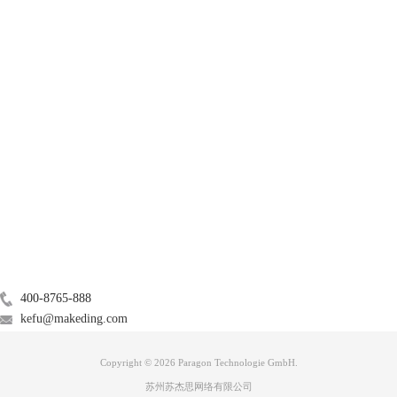
图三：借助磁盘工具进行擦除
产品
第四步，抹掉之后，在应用程序当中的“终端”选项卡中，我们需要粘贴一
些代码，如下：
sudo/Applications/Install\macOS\Mojave.app/Contents/Resources/createinstall
服务支持
-volume/Volumes/Mojave/Applications/Install\ macOS\ Mojave.app–
nointeraction
粘贴后回车会弹出输密码的选项，这就是开机密码，设好后回车就可以等
关于
待了。程序运行中会有进度，当出现“Install media now”就说明已经制作
完成。
广告联盟
第五步，备份好电脑数据和文件，这是做系统必须要准备的工作。
第六步，插入启动盘开始启动计算机，此时需要按住Option键，我们接下
联系我们
来会看到启动菜单。
400-8765-888
kefu@makeding.com
Copyright © 2026 Paragon Technologie GmbH.
苏州苏杰思网络有限公司