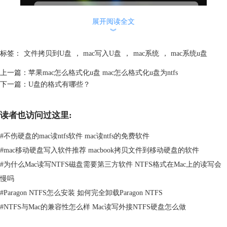
展开阅读全文
︾
标签：
文件拷贝到U盘
，
mac写入U盘
，
mac系统
，
mac系统u盘
上一篇：
苹果mac怎么格式化u盘 mac怎么格式化u盘为ntfs
下一篇：
U盘的格式有哪些？
图二：安装好的软件工具
第三步，在磁盘工具里面，把准备好的U盘进行抹掉，或者说是格式化成
读者也访问过这里:
「Mac OS X 扩展（日志式）」的格式。然后按照顺序依次进行擦除相关
的不需要的文件。
#
不伤硬盘的mac读ntfs软件 mac读ntfs的免费软件
#
mac移动硬盘写入软件推荐 macbook拷贝文件到移动硬盘的软件
#
为什么Mac读写NTFS磁盘需要第三方软件 NTFS格式在Mac上的读写会
慢吗
#
Paragon NTFS怎么安装 如何完全卸载Paragon NTFS
#
NTFS与Mac的兼容性怎么样 Mac读写外接NTFS硬盘怎么做