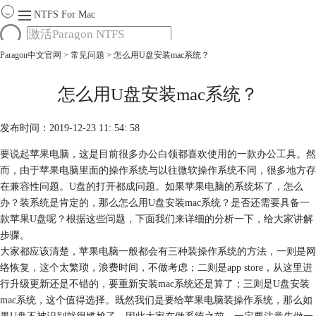
NTFS For Mac
Paragon中文官网
>
常见问题
> 怎么用U盘安装mac系统？
首页
功能
服务
怎么用U盘安装mac系统？
Mac软件大全
下载
发布时间：2019-12-23 11: 54: 58
购买
要说起苹果电脑，这是目前很多办公白领都喜欢使用的一款办公工具。然
而，由于苹果电脑里面的操作系统与以往微软操作系统不同，很多地方存
在兼容性问题。U盘的打开都成问题。如果苹果电脑的系统坏了，怎么
办？装系统是肯定的，那么怎么用U盘安装mac系统？是否还需要具备一
款苹果U盘呢？根据这些问题，下面我们来详细的分析一下，给大家讲解
步骤。
大家都应该清楚，苹果电脑一般都会有三种装操作系统的方法，一则是网
络恢复，这个太繁琐，浪费时间，不做考虑；二则是app store，从这里进
行升级更新还是不错的，要重新安装mac系统还是算了；三则是U盘安装
mac系统，这个值得选择。既然我们是要给苹果电脑装操作系统，那么如
果U盘不被识别就很尴尬了。因此大家在做系统之前，一定要注意先做一