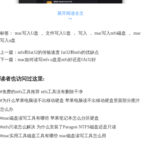
展开阅读全文
︾
标签：
mac写入U盘
，
文件写入U盘
，
写入
，
mac写入ntfs磁盘
，
mac
写入u盘
上一篇：
ntfs和fat32的传输速度 fat32和ntfs的优缺点
下一篇：
mac如何读写ntfs u盘是ntfs好还是fAt32好
图2:文件格式
3）点击弹窗右下“抹掉”按钮，执行格式化进程结束点击“完成”退出操
作，即可在Mac上读写该硬盘上的文件。
读者也访问过这里:
2、开启Mac系统原生NTFS读写功能
除了使用“磁盘工具”格式化硬盘的操作，我们也可以使用程序代码手动打
#
免费的ntfs工具推荐 ntfs工具没有删除干净
开MacOS原生系统中的NTFS读写功能，来实现NTFS格式硬盘的读写操
#
为什么苹果电脑读不出移动硬盘 苹果电脑读不出移动硬盘里面部分图片
作：
怎么办
1）“Command+空格键”调出搜索框，输入“终端”回车键打开终端应用
#
mac磁盘读写工具有哪些 苹果笔记本怎么分区硬盘
App；
#
ntfs只读怎么解决 为什么安装了Paragon NTFS磁盘还是只读
2）输入“diskutil list”程序指令，查看磁盘的分卷名称（IDENTIFIER），
小编的磁盘名称是“disk2s1”（下述操作中需要标识磁盘名称的应替换为用
#
mac实用工具磁盘工具有哪些 mac磁盘读写工具怎么用