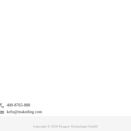
户的磁盘名称）；
产品
服务支持
关于
广告联盟
图3:磁盘分卷名称
联系我们
3）输入“sudo nano /etc/fstab”更新etc/fstab文件，输入开机密码（此时密码
400-8765-888
不显示直接输入即可）；
kefu@makeding.com
Copyright © 2026 Paragon Technologie GmbH.