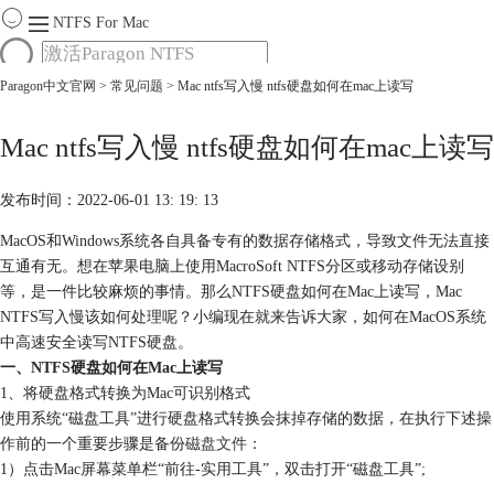
NTFS For Mac
Paragon中文官网
>
常见问题
> Mac ntfs写入慢 ntfs硬盘如何在mac上读写
首页
功能
服务
Mac ntfs写入慢 ntfs硬盘如何在mac上读写
Mac软件大全
下载
发布时间：2022-06-01 13: 19: 13
购买
MacOS和Windows系统各自具备专有的数据存储格式，导致文件无法直接
互通有无。想在苹果电脑上使用MacroSoft NTFS分区或移动存储设别
等，是一件比较麻烦的事情。那么NTFS硬盘如何在Mac上读写，Mac
NTFS写入慢该如何处理呢？小编现在就来告诉大家，如何在MacOS系统
中高速安全读写NTFS硬盘。
一、NTFS硬盘如何在Mac上读写
1、将硬盘格式转换为Mac可识别格式
使用系统“磁盘工具”进行硬盘格式转换会抹掉存储的数据，在执行下述操
作前的一个重要步骤是备份
磁盘文件
：
1）点击Mac屏幕菜单栏“前往-实用工具”，双击打开“磁盘工具”;