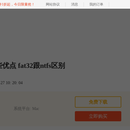
软件1折起，今日限量抢！
网站协议
消息
我的订单
点 fat32跟ntfs区别
 10: 20: 04
免费下载
系统平台: Mac
立即购买