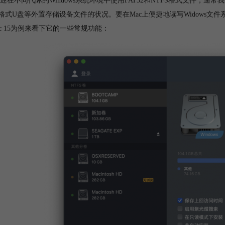
述在不同代际的Windows系统环境中使用FAT32和NTFS格式文件，通常我
32格式U盘等外置存储设备文件的状况。要在Mac上便捷地读写Widows文件系
 Mac 15为例来看下它的一些常规功能：