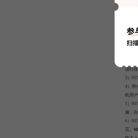
1）N
性。
2）N
进行压
3）N
4）用
机用户
5）N
施，合
6）N
三、M