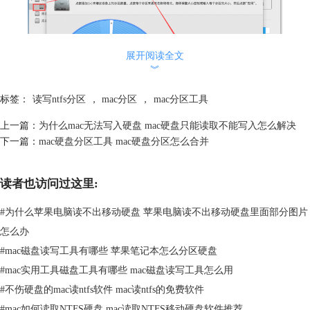
展开阅读全文
︾
标签：
读写ntfs分区
，
mac分区
，
mac分区工具
上一篇：
为什么mac无法写入硬盘 mac硬盘只能读取不能写入怎么解决
下一篇：
mac硬盘分区工具 mac硬盘分区怎么合并
图2：分区
读者也访问过这里:
启动磁盘工具后，先在磁盘工具左侧列表内选中待进行分区的磁盘。然
后，单击右侧顶部菜单栏【分区】，便可在【分区信息】位置设置分区的
#
为什么苹果电脑读不出移动硬盘 苹果电脑读不出移动硬盘里面部分图片
名称、格式以及大小。
怎么办
二、Mac分区磁盘如何实现自由分区
#
mac磁盘读写工具有哪些 苹果笔记本怎么分区硬盘
Mac分区磁盘不自由的原因：
#
mac实用工具磁盘工具有哪些 mac磁盘读写工具怎么用
Mac无法对ntfs格式磁盘进行正常读写，所以在分区时即便将分区格式设
置为ntfs格式，Mac也不能正常读写磁盘分区。ntfs格式优点很多，（1）
#
不伤硬盘的mac读ntfs软件 mac读ntfs的免费软件
在传输单个文件时对文件大小不限制；（2）安全系数方面，ntfs格式格式
#
mac如何读取NTFS硬盘 mac读取NTFS移动硬盘软件推荐