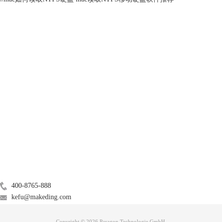
磁盘可以对不同用户设置不同访问权限。
产品
服务支持
关于
图3：ntfs格式磁盘
广告联盟
Mac获得对ntfs格式磁盘的正常读写权限：
为了使Mac获得对ntfs格式的正常读写权限，我们可以在Mac中安装数据读
联系我们
写软件，这里推荐我自己正在使用的Paragon NTFS for Mac 15。
400-8765-888
kefu@makeding.com
Copyright © 2026 Paragon Technologie GmbH.