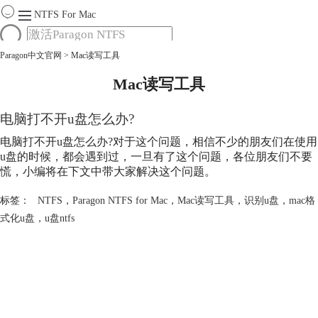
NTFS For Mac
Paragon中文官网
>
Mac读写工具
首页
功能
Mac读写工具
服务
Mac软件大全
电脑打不开u盘怎么办?
下载
电脑打不开u盘怎么办?对于这个问题，相信不少的朋友们在使用
购买
u盘的时候，都会遇到过，一旦有了这个问题，各位朋友们不要
慌，小编将在下文中带大家解决这个问题。
标签：
NTFS
，
Paragon NTFS for Mac
，
Mac读写工具
，
识别u盘
，
mac格
式化u盘
，
u盘ntfs
产品