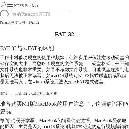
NTFS For Mac
Paragon中文官网
>
FAT 32
首页
功能
FAT 32
服务
Mac软件大全
FAT 32
与exFAT的区别
下载
工作中对移动硬盘的使用很频繁，但许多用户仅注意移动硬盘的
购买
储存空间大小，而忽略了硬盘的文件系统——硬盘格式，殊不知
文件系统也非常重要。如果不考虑文件系统，可能硬盘连接到电
脑后无法被正常读写，如macOS系统对NTFS格式磁盘能读取但
是无法写入，在win xp系统无法识别exFAT格式磁盘。
标签：
FAT 32
，
exfat和ntfs区别
准备购买M1版MacBook的用户注意了，这项缺陷不能
忽视
每到9月份开学季，MacBook的销量便会激增。MacBook受欢迎
的原因，主要是因为macOS系统可以非常稳定的运行视频剪辑软